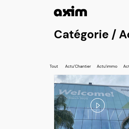
Catégorie /
A
Tout
Actu'Chantier
Actu'immo
Ac
Play
Video